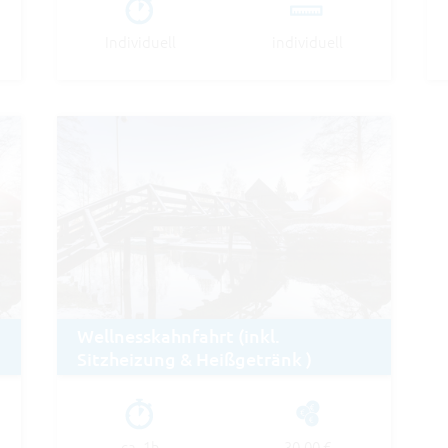
Individuell
individuell
Wellnesskahnfahrt (inkl.
Sitzheizung & Heißgetränk )
ca. 1h
30.00 €