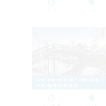
ca. 1 h
20.00 €
Kahn (optional mit Sitzheizung) &
Weihnachtsschmaus
individuell
60.00 €