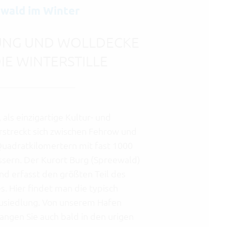
wald im Winter
ZUNG UND WOLLDECKE
IE WINTERSTILLE
als einzigartige Kultur- und
rstreckt sich zwischen Fehrow und
Quadratkilomertern mit fast 1000
sern. Der Kurort Burg (Spreewald)
und erfasst den größten Teil des
 Hier findet man die typisch
usiedlung. Von unserem Hafen
ngen Sie auch bald in den urigen