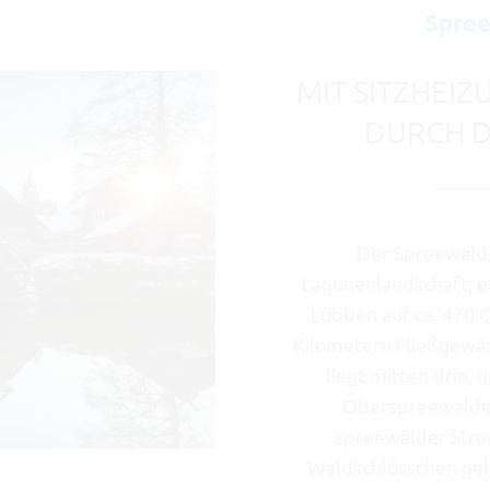
Spree
MIT SITZHEI
DURCH D
Der Spreewald, 
Lagunenlandschaft, e
Lübben auf ca. 470 
Kilometern Fließgewäs
liegt mitten drin, 
Oberspreewaldes.
spreewälder Stre
Waldschlösschen gela