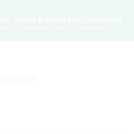
INE
BAHN & KAHN
BOOTSVERLEIH
sdruck
So kommen Sie zu uns
Kajaks & Kanus
ktionale Cookies
in den
ALD ZUR K