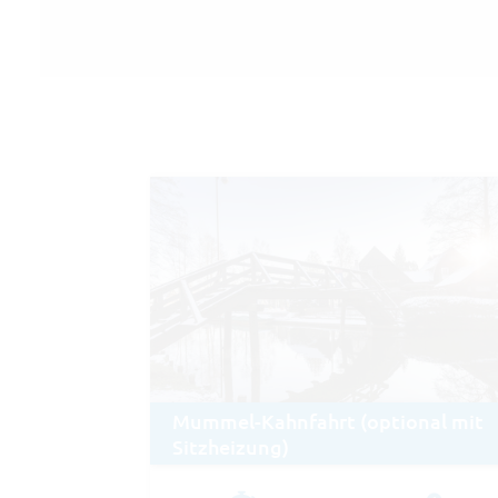
Mummel-Kahnfahrt (optional mit
Sitzheizung)