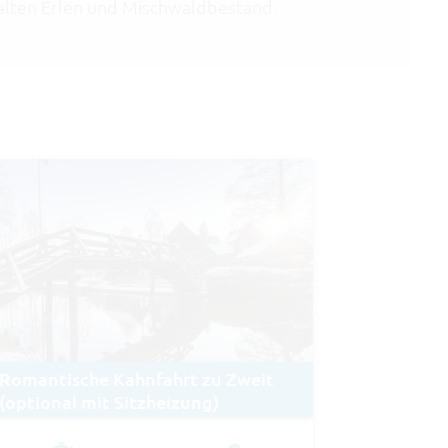
alten Erlen und Mischwaldbestand.
Romantische Kahnfahrt zu Zweit
(optional mit Sitzheizung)