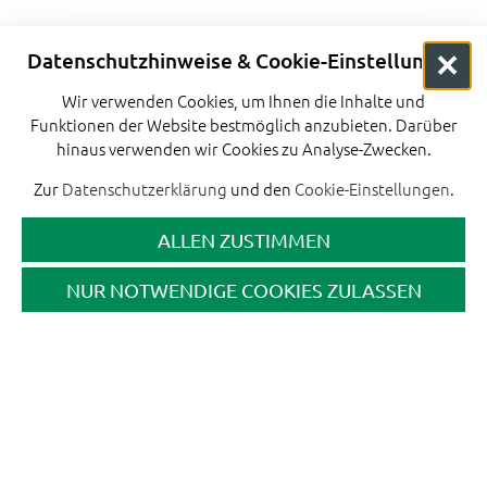
Datenschutzhinweise & Cookie-Einstellungen
Wir verwenden Cookies, um Ihnen die Inhalte und
Funktionen der Website bestmöglich anzubieten. Darüber
hinaus verwenden wir Cookies zu Analyse-Zwecken.
Zur
Datenschutzerklärung
und den
Cookie-Einstellungen
.
ALLEN ZUSTIMMEN
NUR NOTWENDIGE COOKIES ZULASSEN
Romantische
Übersicht
Wellnesskahnfahrt
Kahnfahrt zu
(inkl.
Zweit
Sitzheizung &
(optional mit
Heißgetränk )
Sitzheizung)