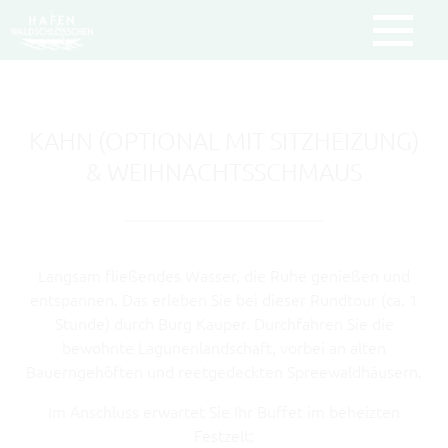
Um Einstellungen zur Barrierefreiheit
vornehmen zu können wird die
Berechtigung für
funktionale Cookies
KAHN (OPTIONAL MIT SITZHEIZUNG)
in den Cookie-Einstellungen benötigt.
& WEIHNACHTSSCHMAUS
COOKIE-EINSTELLUNGEN
Langsam fließendes Wasser, die Ruhe genießen und
entspannen. Das erleben Sie bei dieser Rundtour (ca. 1
Stunde) durch Burg Kauper. Durchfahren Sie die
bewohnte Lagunenlandschaft, vorbei an alten
Bauerngehöften und reetgedeckten Spreewaldhäusern.
Im Anschluss erwartet Sie Ihr Buffet im beheizten
Festzelt: