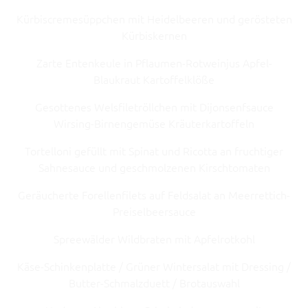
Kürbiscremesüppchen mit Heidelbeeren und gerösteten
Kürbiskernen
Zarte Entenkeule in Pflaumen-Rotweinjus Apfel-
Blaukraut Kartoffelklöße
Gesottenes Welsfiletröllchen mit Dijonsenfsauce
Wirsing-Birnengemüse Kräuterkartoffeln
Tortelloni gefüllt mit Spinat und Ricotta an fruchtiger
Sahnesauce und geschmolzenen Kirschtomaten
Geräucherte Forellenfilets auf Feldsalat an Meerrettich-
Preiselbeersauce
Spreewälder Wildbraten mit Apfelrotkohl
Käse-Schinkenplatte / Grüner Wintersalat mit Dressing /
Butter-Schmalzduett / Brotauswahl