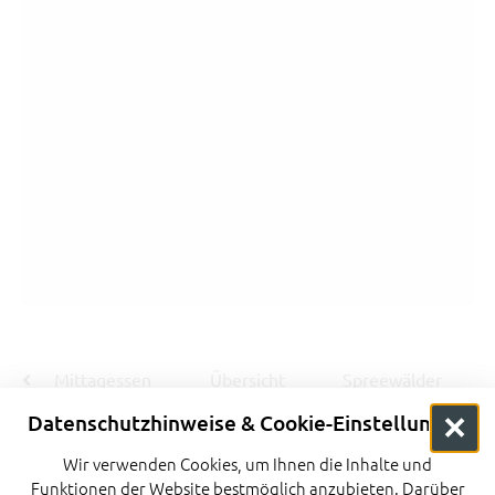
Mittagessen
Übersicht
Spreewälder
Reservierung
Abend im
Datenschutzhinweise & Cookie-Einstellungen
+ Bestellung
Biergarten
der
direkt am
Wir verwenden Cookies, um Ihnen die Inhalte und
gewünschten
Wasser
Funktionen der Website bestmöglich anzubieten. Darüber
Speisen