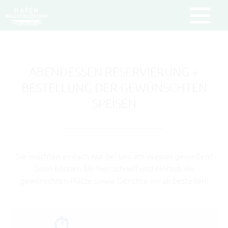
Um Einstellungen zur Barrierefreiheit
vornehmen zu können wird die
Berechtigung für
funktionale Cookies
ABENDESSEN RESERVIERUNG +
in den Cookie-Einstellungen benötigt.
BESTELLUNG DER GEWÜNSCHTEN
COOKIE-EINSTELLUNGEN
SPEISEN
Sie möchten einfach nur bei uns am Wasser genießen?
Dann können Sie hier schnell und einfach die
gewünschten Plätze sowie Gerichte vorab bestellen!